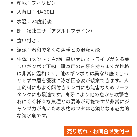
産地：フィリピン
入荷日：4月30日
水温：24度前後
餌：冷凍エサ（アダルトブライン）
食い付き：
混泳：温和で多くの魚種との混泳可能
生体コメント：白地に黒い太いストライプが入る美
しいギンポで下顎に護身用の毒牙を持ちますが性格
は非常に温和です。他のギンポとは異なり底でじっ
とせず中層を優雅に泳ぎ回る姿が観察できます。人
工飼料にもよく餌付きサンゴにも無害なためリーフ
タンクにも最適です。毒牙により他の魚から攻撃さ
れにくく様々な魚種との混泳が可能ですが非常にジ
ャンプ力が高いため水槽のフタは必須となる魅力的
な海水魚です。
売り切れ・お問合せ受付中