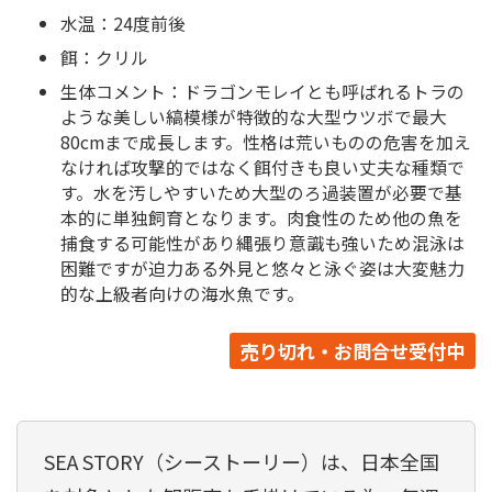
水温：24度前後
餌：クリル
生体コメント：ドラゴンモレイとも呼ばれるトラの
ような美しい縞模様が特徴的な大型ウツボで最大
80cmまで成長します。性格は荒いものの危害を加え
なければ攻撃的ではなく餌付きも良い丈夫な種類で
す。水を汚しやすいため大型のろ過装置が必要で基
本的に単独飼育となります。肉食性のため他の魚を
捕食する可能性があり縄張り意識も強いため混泳は
困難ですが迫力ある外見と悠々と泳ぐ姿は大変魅力
的な上級者向けの海水魚です。
売り切れ・お問合せ受付中
SEA STORY（シーストーリー）は、日本全国