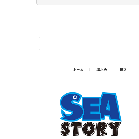
検
索:
ホーム
海水魚
珊瑚