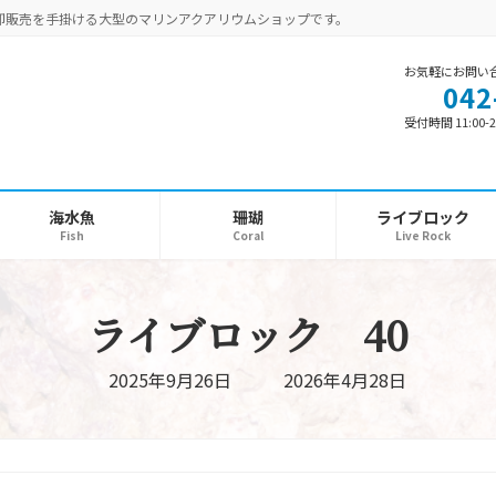
卸販売を手掛ける大型のマリンアクアリウムショップです。
お気軽にお問い
042
受付時間 11:00-2
海水魚
珊瑚
ライブロック
Fish
Coral
Live Rock
ライブロック 40
最
2025年9月26日
2026年4月28日
終
更
新
日
時
: