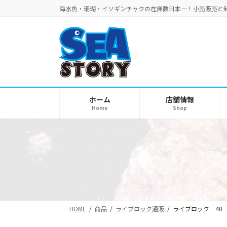
コ
ナ
海水魚・珊瑚・イソギンチャクの在庫数日本一！小売販売と
ン
ビ
テ
ゲ
ン
ー
ツ
シ
へ
ョ
ス
ン
キ
に
ホーム
店舗情報
Home
Shop
ッ
移
プ
動
HOME
商品
ライブロック通販
ライブロック 40