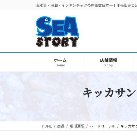
コ
ナ
海水魚・珊瑚・イソギンチャクの在庫数日本一！小売販売と
ン
ビ
テ
ゲ
ン
ー
ツ
シ
へ
ョ
ス
ン
キ
に
ホーム
店舗情報
Home
Shop
ッ
移
プ
動
キッカサン
HOME
商品
珊瑚通販
ハードコーラル
キッカサ