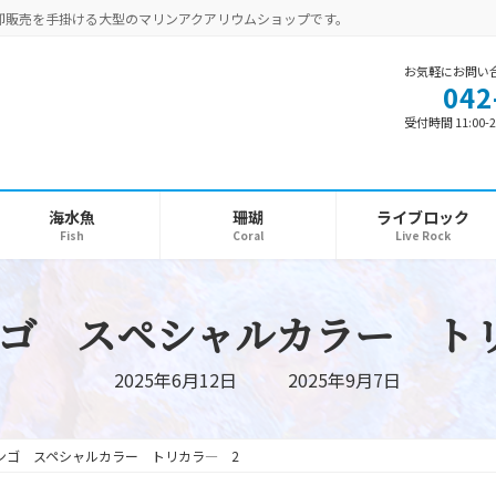
卸販売を手掛ける大型のマリンアクアリウムショップです。
お気軽にお問い
042
受付時間 11:00-2
海水魚
珊瑚
ライブロック
Fish
Coral
Live Rock
ゴ スペシャルカラー ト
最
2025年6月12日
2025年9月7日
終
更
新
日
ンゴ スペシャルカラー トリカラ― 2
時
: