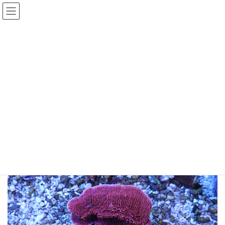
コ
ナ
ン
ビ
テ
ゲ
ン
ー
ツ
シ
コモンサンゴ レッド 1
へ
ョ
ス
ン
最
2025年3月15日
2025年5月1日
キ
に
終
更
ッ
移
新
プ
動
日
HOME
商品
珊瑚通販
ハードコーラル
コモンサンゴ レッド 1
時
: