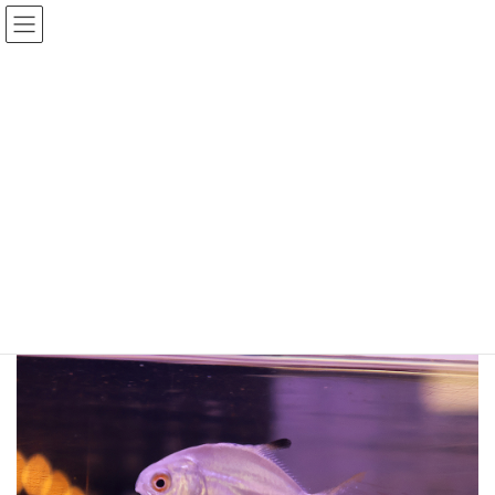
コ
ナ
ン
ビ
テ
ゲ
ン
ー
ツ
シ
マルコバン
へ
ョ
ス
ン
最
2025年3月1日
2025年4月16日
キ
に
終
更
ッ
移
新
プ
動
日
HOME
商品
海水魚通販
その他海水魚
マルコバン
時
: