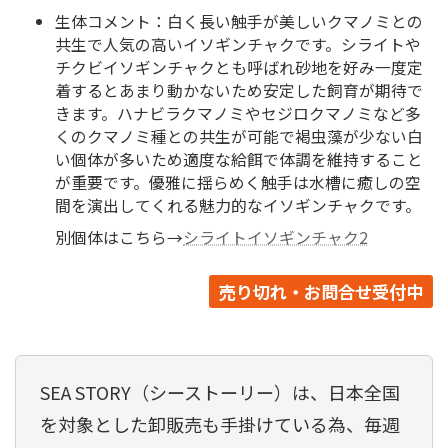
生体コメント：白く長い触手が美しいクマノミとの
共生で人気の高いイソギンチャクです。シライトや
チクビイソギンチャクとも呼ばれ砂地を好み一度定
着するとあまり動かないため安定した飼育が期待で
きます。ハナビラクマノミやセジロクマノミなど多
くのクマノミ種との共生が可能で褐虫藻が少ない白
い個体が多いため適度な給餌で体調を維持すること
が重要です。優雅に揺らめく触手は水槽に癒しの空
間を演出してくれる魅力的なイソギンチャクです。
別個体はこちら→
シライトイソギンチャク2
売り切れ・お問合せ受付中
SEA STORY（シーストーリー）は、日本全国
を対象とした卸販売も手掛けている為、毎週