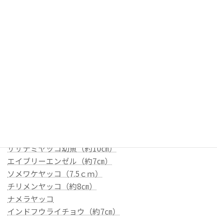
シテンヤッコ（約12㎝）
ブルーフェイス
ワヌケヤッコ
シモフリタナバタウオ
レモンチョウ
スクリブルドアンティアス
アケボノハゼ（約8㎝）
イロカエルアンコウ ブラック
クマドリカエルアンコウ 黒
ロクセンヤッコ
アミメチョウ（約6㎝）
サザナミヤッコ幼魚（約10㎝）
エイブリーエンゼル（約7㎝）
ソメワケヤッコ（7.5ｃｍ）
チリメンヤッコ（約8㎝）
ナメラヤッコ
インドフウライチョウ（約7㎝）