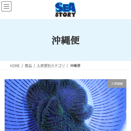
コ
ナ
ン
ビ
テ
ゲ
ン
ー
ツ
シ
沖縄便
へ
ョ
ス
ン
キ
に
ッ
移
プ
動
HOME
商品
入荷便別カテゴリ
沖縄便
入荷情報