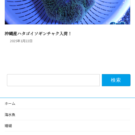
沖縄産ハタゴイソギンチャク入荷！
2025年1月22日
検
索:
ホーム
海水魚
珊瑚